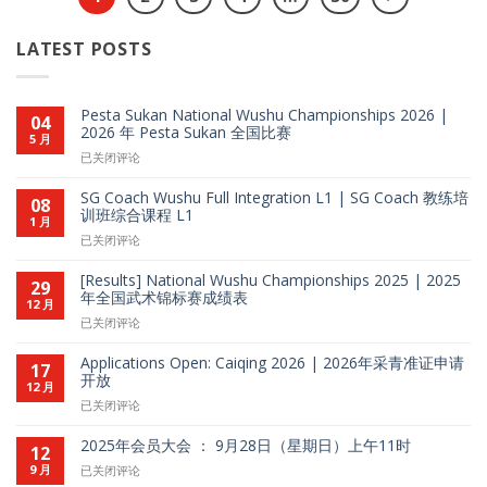
LATEST POSTS
Pesta Sukan National Wushu Championships 2026 |
04
2026 年 Pesta Sukan 全国比赛
5 月
Pesta
已关闭评论
Sukan
National
SG Coach Wushu Full Integration L1 | SG Coach 教练培
08
Wushu
训班综合课程 L1
1 月
Championships
SG
已关闭评论
2026
Coach
|
Wushu
[Results] National Wushu Championships 2025 | 2025
29
2026
Full
年全国武术锦标赛成绩表
12 月
年
Integration
[Results]
Pesta
已关闭评论
L1
National
Sukan
|
Wushu
全
Applications Open: Caiqing 2026 | 2026年采青准证申请
17
SG
Championships
国
开放
12 月
Coach
2025
比
Applications
教
已关闭评论
|
赛
Open:
练
2025
Caiqing
培
2025年会员大会 ： 9月28日（星期日）上午11时
12
年
2026
训
9 月
全
2025
已关闭评论
|
班