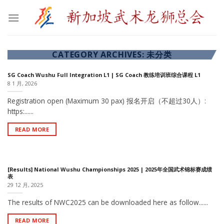
Skip
to
content
CATEGORY ARCHIVES:
未分类
SG Coach Wushu Full Integration L1 | SG Coach 教练培训班综合课程 L1
8 1 月, 2026
Registration open (Maximum 30 pax) 报名开启（不超过30人）:
https:......
READ MORE
[Results] National Wushu Championships 2025 | 2025年全国武术锦标赛成绩
表
29 12 月, 2025
The results of NWC2025 can be downloaded here as follow......
READ MORE