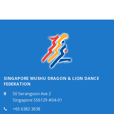
国
年
2026
综
武
会
年
合
术
员
采
课
锦
大
青
程
标
会
准
L1
赛
：
证
成
9
申
绩
月
请
表
28
开
日
放
（星
期
日）
上
午
11
时
SINGAPORE WUSHU DRAGON & LION DANCE
FEDERATION
50 Serangoon Ave 2
Singapore 556129 #04-01
+65 6382 3638